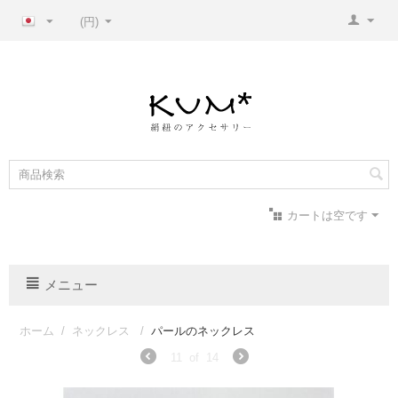
(円)
カートは空です
メニュー
ホーム
/
ネックレス
/
パールのネックレス
11
of
14